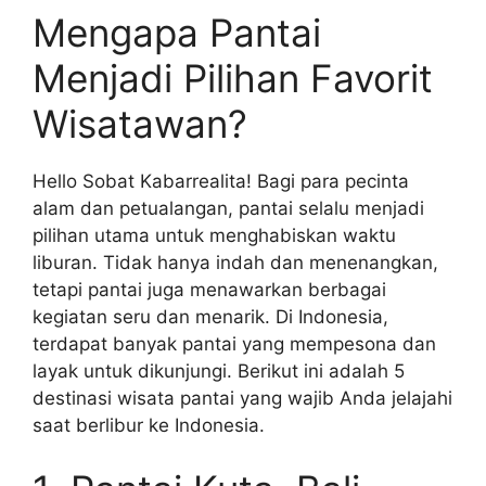
Mengapa Pantai
Menjadi Pilihan Favorit
Wisatawan?
Hello Sobat Kabarrealita! Bagi para pecinta
alam dan petualangan, pantai selalu menjadi
pilihan utama untuk menghabiskan waktu
liburan. Tidak hanya indah dan menenangkan,
tetapi pantai juga menawarkan berbagai
kegiatan seru dan menarik. Di Indonesia,
terdapat banyak pantai yang mempesona dan
layak untuk dikunjungi. Berikut ini adalah 5
destinasi wisata pantai yang wajib Anda jelajahi
saat berlibur ke Indonesia.