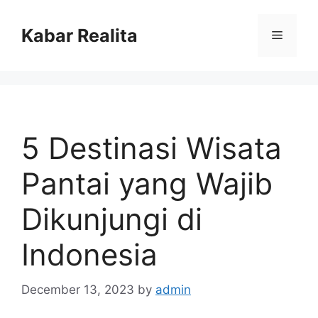
Skip
to
Kabar Realita
Menu
content
5 Destinasi Wisata
Pantai yang Wajib
Dikunjungi di
Indonesia
December 13, 2023
by
admin