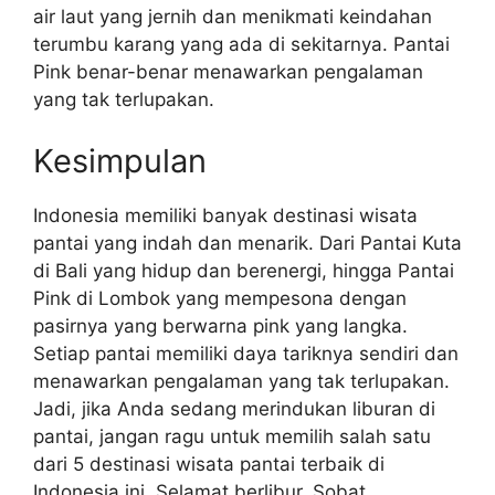
air laut yang jernih dan menikmati keindahan
terumbu karang yang ada di sekitarnya. Pantai
Pink benar-benar menawarkan pengalaman
yang tak terlupakan.
Kesimpulan
Indonesia memiliki banyak destinasi wisata
pantai yang indah dan menarik. Dari Pantai Kuta
di Bali yang hidup dan berenergi, hingga Pantai
Pink di Lombok yang mempesona dengan
pasirnya yang berwarna pink yang langka.
Setiap pantai memiliki daya tariknya sendiri dan
menawarkan pengalaman yang tak terlupakan.
Jadi, jika Anda sedang merindukan liburan di
pantai, jangan ragu untuk memilih salah satu
dari 5 destinasi wisata pantai terbaik di
Indonesia ini. Selamat berlibur, Sobat