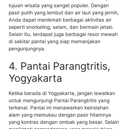
tujuan wisata yang sangat populer. Dengan
pasir putih yang lembut dan air laut yang jernih,
Anda dapat menikmati berbagai aktivitas air
seperti snorkeling, selam, dan bermain jetski.
Selain itu, terdapat juga berbagai resor mewah
di sekitar pantai yang siap memanjakan
pengunjungnya.
4. Pantai Parangtritis,
Yogyakarta
Ketika berada di Yogyakarta, jangan lewatkan
untuk mengunjungi Pantai Parangtritis yang
terkenal. Pantai ini menawarkan keindahan
alam yang memukau dengan pasir hitamnya
yang kontras dengan ombak yang besar. Selain