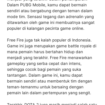
Dalam PUBG Mobile, kamu dapat bermain
sendiri atau bergabung dengan teman dalam
mode tim. Sensasi tegang dan adrenalin yang
ditawarkan oleh game ini membuatnya sangat
populer di kalangan pecinta game online.
Free Fire juga tak kalah populer di Indonesia.
Game ini juga merupakan game battle royale di
mana pemain harus bertahan hidup dan
menjadi yang terakhir. Free Fire menawarkan
gameplay yang serba cepat dan intens,
sehingga cocok bagi pemain yang suka
tantangan. Dalam game ini, kamu dapat
bermain sendiri atau membentuk tim dengan
teman-temanmu untuk bersaing dengan
pemain lain dalam pertempuran yang sengit.
Terakhir, DOTA 2 juga masih menjadi salah satu