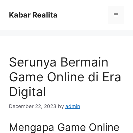
Skip
to
Kabar Realita
Menu
content
Serunya Bermain
Game Online di Era
Digital
December 22, 2023
by
admin
Mengapa Game Online