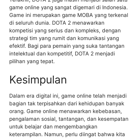
game online yang sangat digemari di Indonesia.
Game ini merupakan game MOBA yang terkenal
di seluruh dunia. DOTA 2 menawarkan
kompetisi yang serius dan kompleks, dengan
strategi tim yang rumit dan komunikasi yang
efektif. Bagi para pemain yang suka tantangan
intelektual dan kompetitif, DOTA 2 menjadi
pilihan yang tepat.
Kesimpulan
Dalam era digital ini, game online telah menjadi
bagian tak terpisahkan dari kehidupan banyak
orang. Game online menawarkan kebebasan,
pengalaman sosial, tantangan, dan kesempatan
untuk belajar dan mengembangkan
keterampilan. Namun, perlu diingat bahwa kita