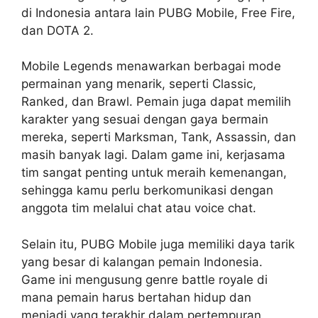
di Indonesia antara lain PUBG Mobile, Free Fire,
dan DOTA 2.
Mobile Legends menawarkan berbagai mode
permainan yang menarik, seperti Classic,
Ranked, dan Brawl. Pemain juga dapat memilih
karakter yang sesuai dengan gaya bermain
mereka, seperti Marksman, Tank, Assassin, dan
masih banyak lagi. Dalam game ini, kerjasama
tim sangat penting untuk meraih kemenangan,
sehingga kamu perlu berkomunikasi dengan
anggota tim melalui chat atau voice chat.
Selain itu, PUBG Mobile juga memiliki daya tarik
yang besar di kalangan pemain Indonesia.
Game ini mengusung genre battle royale di
mana pemain harus bertahan hidup dan
menjadi yang terakhir dalam pertempuran.