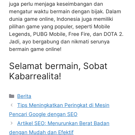
juga perlu menjaga keseimbangan dan
mengatur waktu bermain dengan bijak. Dalam
dunia game online, Indonesia juga memiliki
pilihan game yang populer, seperti Mobile
Legends, PUBG Mobile, Free Fire, dan DOTA 2.
Jadi, ayo bergabung dan nikmati serunya
bermain game online!
Selamat bermain, Sobat
Kabarrealita!
Categories
Berita
Tips Meningkatkan Peringkat di Mesin
Pencari Google dengan SEO
Artikel SEO: Menurunkan Berat Badan
dengan Mudah dan Efektif