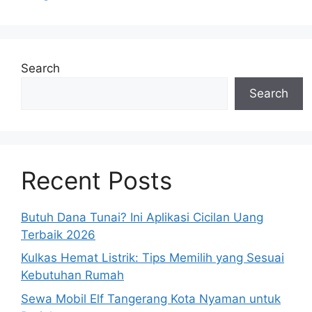
Search
Search
Recent Posts
Butuh Dana Tunai? Ini Aplikasi Cicilan Uang
Terbaik 2026
Kulkas Hemat Listrik: Tips Memilih yang Sesuai
Kebutuhan Rumah
Sewa Mobil Elf Tangerang Kota Nyaman untuk