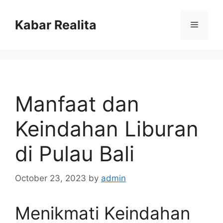
Skip
to
Kabar Realita
Menu
content
Manfaat dan
Keindahan Liburan
di Pulau Bali
October 23, 2023
by
admin
Menikmati Keindahan