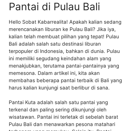
Pantai di Pulau Bali
Hello Sobat Kabarrealita! Apakah kalian sedang
merencanakan liburan ke Pulau Bali? Jika iya,
kalian telah membuat pilihan yang tepat! Pulau
Bali adalah salah satu destinasi liburan
terpopuler di Indonesia, bahkan di dunia. Pulau
ini memiliki segudang keindahan alam yang
menakjubkan, terutama pantai-pantainya yang
memesona. Dalam artikel ini, kita akan
membahas beberapa pantai terbaik di Bali yang
harus kalian kunjungi saat berlibur di sana.
Pantai Kuta adalah salah satu pantai yang
terkenal dan paling sering dikunjungi oleh
wisatawan. Pantai ini terletak di sebelah barat
Pulau Bali dan menawarkan pesona matahari