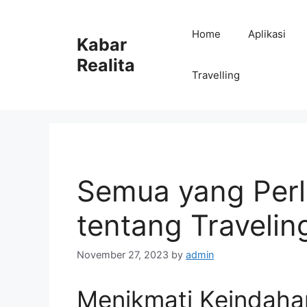
Skip
to
Home
Aplikasi
Kabar
content
Realita
Travelling
Semua yang Per
tentang Traveling
November 27, 2023
by
admin
Menikmati Keindaha