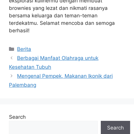
eksplorasi kulinermu dengan membuat
brownies yang lezat dan nikmati rasanya
bersama keluarga dan teman-teman
terdekatmu. Selamat mencoba dan semoga
berhasil!
Categories
Berita
Berbagai Manfaat Olahraga untuk
Kesehatan Tubuh
Mengenal Pempek, Makanan Ikonik dari
Palembang
Search
Search