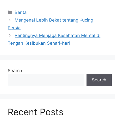
Categories
Berita
Mengenal Lebih Dekat tentang Kucing
Persia
Pentingnya Menjaga Kesehatan Mental di
Tengah Kesibukan Sehari-hari
Search
Search
Recent Posts