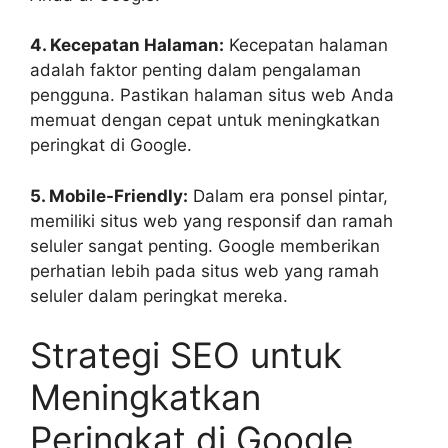
4. Kecepatan Halaman:
Kecepatan halaman
adalah faktor penting dalam pengalaman
pengguna. Pastikan halaman situs web Anda
memuat dengan cepat untuk meningkatkan
peringkat di Google.
5. Mobile-Friendly:
Dalam era ponsel pintar,
memiliki situs web yang responsif dan ramah
seluler sangat penting. Google memberikan
perhatian lebih pada situs web yang ramah
seluler dalam peringkat mereka.
Strategi SEO untuk
Meningkatkan
Peringkat di Google