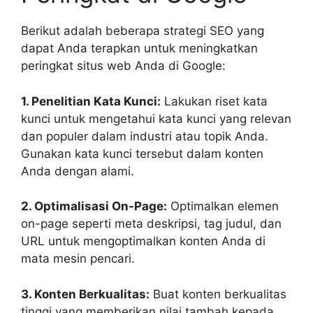
Berikut adalah beberapa strategi SEO yang
dapat Anda terapkan untuk meningkatkan
peringkat situs web Anda di Google:
1. Penelitian Kata Kunci:
Lakukan riset kata
kunci untuk mengetahui kata kunci yang relevan
dan populer dalam industri atau topik Anda.
Gunakan kata kunci tersebut dalam konten
Anda dengan alami.
2. Optimalisasi On-Page:
Optimalkan elemen
on-page seperti meta deskripsi, tag judul, dan
URL untuk mengoptimalkan konten Anda di
mata mesin pencari.
3. Konten Berkualitas:
Buat konten berkualitas
tinggi yang memberikan nilai tambah kepada