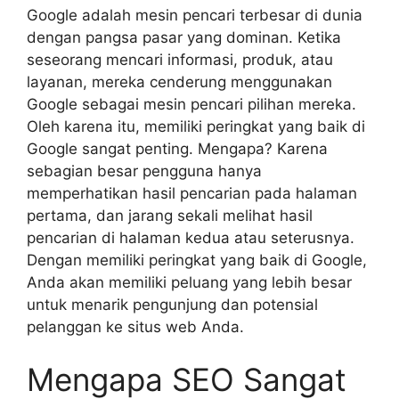
Google adalah mesin pencari terbesar di dunia
dengan pangsa pasar yang dominan. Ketika
seseorang mencari informasi, produk, atau
layanan, mereka cenderung menggunakan
Google sebagai mesin pencari pilihan mereka.
Oleh karena itu, memiliki peringkat yang baik di
Google sangat penting. Mengapa? Karena
sebagian besar pengguna hanya
memperhatikan hasil pencarian pada halaman
pertama, dan jarang sekali melihat hasil
pencarian di halaman kedua atau seterusnya.
Dengan memiliki peringkat yang baik di Google,
Anda akan memiliki peluang yang lebih besar
untuk menarik pengunjung dan potensial
pelanggan ke situs web Anda.
Mengapa SEO Sangat