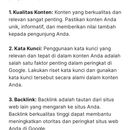
1. Kualitas Konten:
Konten yang berkualitas dan
relevan sangat penting. Pastikan konten Anda
unik, informatif, dan memberikan nilai tambah
kepada pengunjung Anda.
2. Kata Kunci:
Penggunaan kata kunci yang
relevan dan tepat di dalam konten Anda adalah
salah satu faktor penting dalam peringkat di
Google. Lakukan riset kata kunci dan gunakan
kata kunci tersebut secara alami dalam konten
Anda.
3. Backlink:
Backlink adalah tautan dari situs
web lain yang mengarah ke situs Anda.
Backlink berkualitas tinggi dapat membantu
meningkatkan otoritas dan peringkat situs web
Anda di Google.