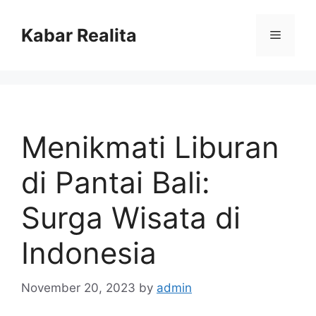
Skip
to
Kabar Realita
Menu
content
Menikmati Liburan
di Pantai Bali:
Surga Wisata di
Indonesia
November 20, 2023
by
admin