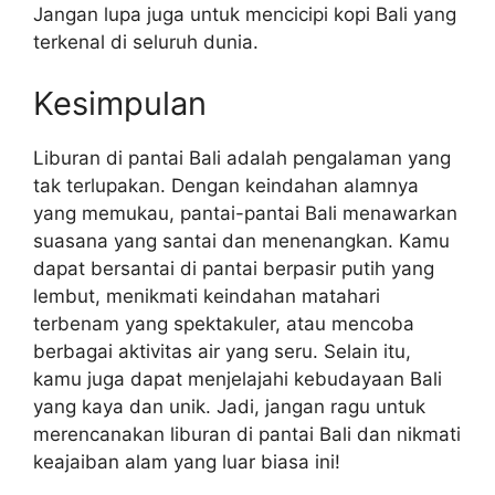
Jangan lupa juga untuk mencicipi kopi Bali yang
terkenal di seluruh dunia.
Kesimpulan
Liburan di pantai Bali adalah pengalaman yang
tak terlupakan. Dengan keindahan alamnya
yang memukau, pantai-pantai Bali menawarkan
suasana yang santai dan menenangkan. Kamu
dapat bersantai di pantai berpasir putih yang
lembut, menikmati keindahan matahari
terbenam yang spektakuler, atau mencoba
berbagai aktivitas air yang seru. Selain itu,
kamu juga dapat menjelajahi kebudayaan Bali
yang kaya dan unik. Jadi, jangan ragu untuk
merencanakan liburan di pantai Bali dan nikmati
keajaiban alam yang luar biasa ini!