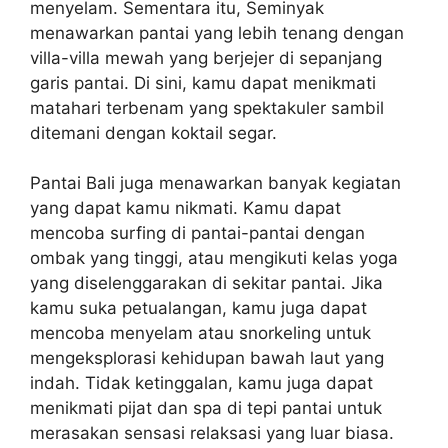
menyelam. Sementara itu, Seminyak
menawarkan pantai yang lebih tenang dengan
villa-villa mewah yang berjejer di sepanjang
garis pantai. Di sini, kamu dapat menikmati
matahari terbenam yang spektakuler sambil
ditemani dengan koktail segar.
Pantai Bali juga menawarkan banyak kegiatan
yang dapat kamu nikmati. Kamu dapat
mencoba surfing di pantai-pantai dengan
ombak yang tinggi, atau mengikuti kelas yoga
yang diselenggarakan di sekitar pantai. Jika
kamu suka petualangan, kamu juga dapat
mencoba menyelam atau snorkeling untuk
mengeksplorasi kehidupan bawah laut yang
indah. Tidak ketinggalan, kamu juga dapat
menikmati pijat dan spa di tepi pantai untuk
merasakan sensasi relaksasi yang luar biasa.