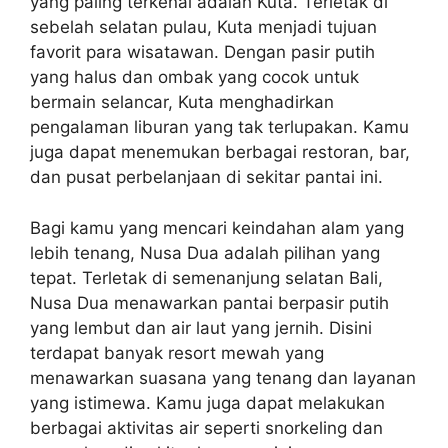
yang paling terkenal adalah Kuta. Terletak di
sebelah selatan pulau, Kuta menjadi tujuan
favorit para wisatawan. Dengan pasir putih
yang halus dan ombak yang cocok untuk
bermain selancar, Kuta menghadirkan
pengalaman liburan yang tak terlupakan. Kamu
juga dapat menemukan berbagai restoran, bar,
dan pusat perbelanjaan di sekitar pantai ini.
Bagi kamu yang mencari keindahan alam yang
lebih tenang, Nusa Dua adalah pilihan yang
tepat. Terletak di semenanjung selatan Bali,
Nusa Dua menawarkan pantai berpasir putih
yang lembut dan air laut yang jernih. Disini
terdapat banyak resort mewah yang
menawarkan suasana yang tenang dan layanan
yang istimewa. Kamu juga dapat melakukan
berbagai aktivitas air seperti snorkeling dan