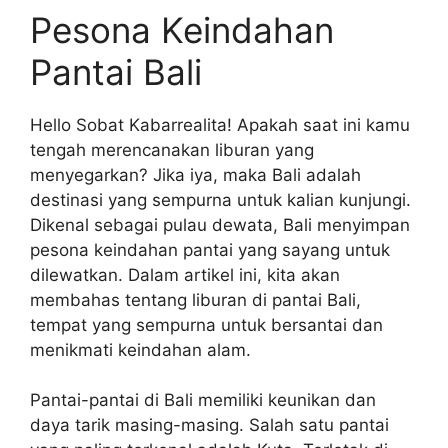
Pesona Keindahan
Pantai Bali
Hello Sobat Kabarrealita! Apakah saat ini kamu
tengah merencanakan liburan yang
menyegarkan? Jika iya, maka Bali adalah
destinasi yang sempurna untuk kalian kunjungi.
Dikenal sebagai pulau dewata, Bali menyimpan
pesona keindahan pantai yang sayang untuk
dilewatkan. Dalam artikel ini, kita akan
membahas tentang liburan di pantai Bali,
tempat yang sempurna untuk bersantai dan
menikmati keindahan alam.
Pantai-pantai di Bali memiliki keunikan dan
daya tarik masing-masing. Salah satu pantai