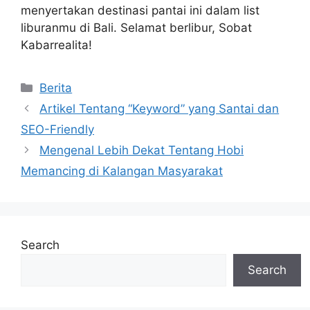
menyertakan destinasi pantai ini dalam list
liburanmu di Bali. Selamat berlibur, Sobat
Kabarrealita!
Categories
Berita
Artikel Tentang “Keyword” yang Santai dan
SEO-Friendly
Mengenal Lebih Dekat Tentang Hobi
Memancing di Kalangan Masyarakat
Search
Search