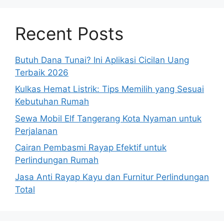
Recent Posts
Butuh Dana Tunai? Ini Aplikasi Cicilan Uang
Terbaik 2026
Kulkas Hemat Listrik: Tips Memilih yang Sesuai
Kebutuhan Rumah
Sewa Mobil Elf Tangerang Kota Nyaman untuk
Perjalanan
Cairan Pembasmi Rayap Efektif untuk
Perlindungan Rumah
Jasa Anti Rayap Kayu dan Furnitur Perlindungan
Total