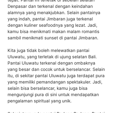
Denpasar dan terkenal dengan keindahan
alamnya yang menakjubkan. Selain pantainya
yang indah, pantai Jimbaran juga terkenal
dengan kuliner seafoodnya yang lezat. Jadi,
kamu bisa menikmati makan malam romantis
sambil menikmati sunset di pantai Jimbaran.
Kita juga tidak boleh melewatkan pantai
Uluwatu, yang terletak di ujung selatan Bali.
Pantai Uluwatu terkenal dengan ombaknya
yang besar dan cocok untuk berselancar. Selain
itu, di sekitar pantai Uluwatu juga terdapat pura
yang memiliki pemandangan spektakuler. Jadi,
selain bisa berselancar, kamu juga bisa
mengunjungi pura di sini untuk mendapatkan
pengalaman spiritual yang unik.