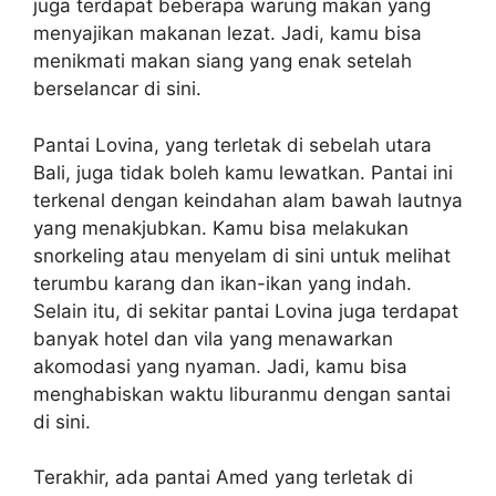
juga terdapat beberapa warung makan yang
menyajikan makanan lezat. Jadi, kamu bisa
menikmati makan siang yang enak setelah
berselancar di sini.
Pantai Lovina, yang terletak di sebelah utara
Bali, juga tidak boleh kamu lewatkan. Pantai ini
terkenal dengan keindahan alam bawah lautnya
yang menakjubkan. Kamu bisa melakukan
snorkeling atau menyelam di sini untuk melihat
terumbu karang dan ikan-ikan yang indah.
Selain itu, di sekitar pantai Lovina juga terdapat
banyak hotel dan vila yang menawarkan
akomodasi yang nyaman. Jadi, kamu bisa
menghabiskan waktu liburanmu dengan santai
di sini.
Terakhir, ada pantai Amed yang terletak di