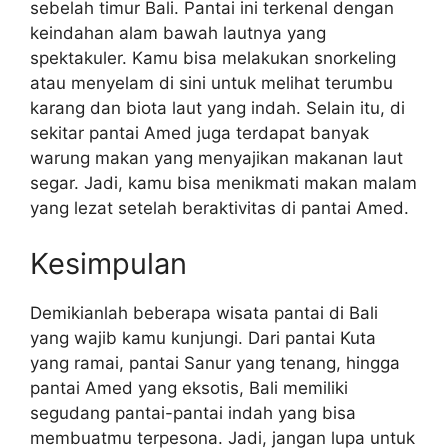
sebelah timur Bali. Pantai ini terkenal dengan
keindahan alam bawah lautnya yang
spektakuler. Kamu bisa melakukan snorkeling
atau menyelam di sini untuk melihat terumbu
karang dan biota laut yang indah. Selain itu, di
sekitar pantai Amed juga terdapat banyak
warung makan yang menyajikan makanan laut
segar. Jadi, kamu bisa menikmati makan malam
yang lezat setelah beraktivitas di pantai Amed.
Kesimpulan
Demikianlah beberapa wisata pantai di Bali
yang wajib kamu kunjungi. Dari pantai Kuta
yang ramai, pantai Sanur yang tenang, hingga
pantai Amed yang eksotis, Bali memiliki
segudang pantai-pantai indah yang bisa
membuatmu terpesona. Jadi, jangan lupa untuk