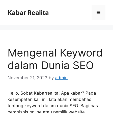
Skip
to
Kabar Realita
Menu
content
Mengenal Keyword
dalam Dunia SEO
November 21, 2023
by
admin
Hello, Sobat Kabarrealita! Apa kabar? Pada
kesempatan kali ini, kita akan membahas
tentang keyword dalam dunia SEO. Bagi para
pembisnis online atau pemilik website,