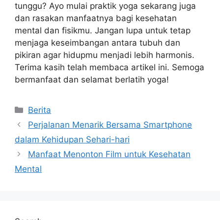
tunggu? Ayo mulai praktik yoga sekarang juga
dan rasakan manfaatnya bagi kesehatan
mental dan fisikmu. Jangan lupa untuk tetap
menjaga keseimbangan antara tubuh dan
pikiran agar hidupmu menjadi lebih harmonis.
Terima kasih telah membaca artikel ini. Semoga
bermanfaat dan selamat berlatih yoga!
Categories
Berita
Perjalanan Menarik Bersama Smartphone
dalam Kehidupan Sehari-hari
Manfaat Menonton Film untuk Kesehatan
Mental