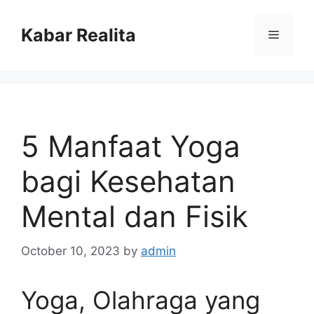
Skip
to
Kabar Realita
Menu
content
5 Manfaat Yoga
bagi Kesehatan
Mental dan Fisik
October 10, 2023
by
admin
Yoga, Olahraga yang