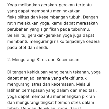
Yoga melibatkan gerakan-gerakan tertentu
yang dapat membantu meningkatkan
fleksibilitas dan keseimbangan tubuh. Dengan
rutin melakukan yoga, kamu dapat merasakan
perubahan yang signifikan pada tubuhmu.
Selain itu, gerakan-gerakan yoga juga dapat
membantu mengurangi risiko terjadinya cedera
pada otot dan sendi.
2. Mengurangi Stres dan Kecemasan
Di tengah kehidupan yang penuh tekanan, yoga
dapat menjadi sarana yang efektif untuk
mengurangi stres dan kecemasan. Melalui
latihan pernapasan yang dalam dan meditasi,
yoga dapat membantu menenangkan pikiran
dan mengurangi tingkat hormon stres dalam
tubuh. Dengan demikian, kamu dapat