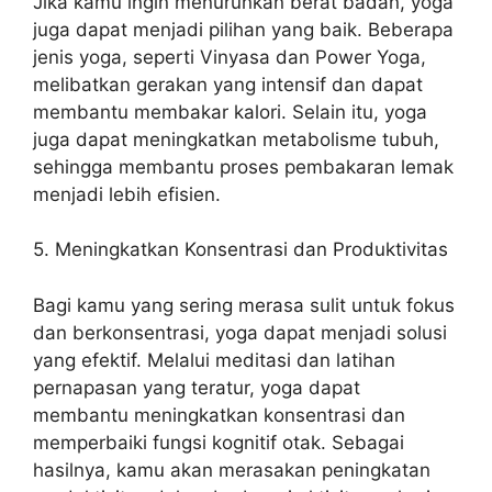
Jika kamu ingin menurunkan berat badan, yoga
juga dapat menjadi pilihan yang baik. Beberapa
jenis yoga, seperti Vinyasa dan Power Yoga,
melibatkan gerakan yang intensif dan dapat
membantu membakar kalori. Selain itu, yoga
juga dapat meningkatkan metabolisme tubuh,
sehingga membantu proses pembakaran lemak
menjadi lebih efisien.
5. Meningkatkan Konsentrasi dan Produktivitas
Bagi kamu yang sering merasa sulit untuk fokus
dan berkonsentrasi, yoga dapat menjadi solusi
yang efektif. Melalui meditasi dan latihan
pernapasan yang teratur, yoga dapat
membantu meningkatkan konsentrasi dan
memperbaiki fungsi kognitif otak. Sebagai
hasilnya, kamu akan merasakan peningkatan