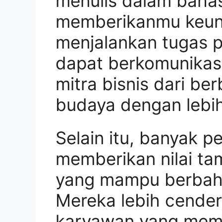
menulis dalam bahas
memberikanmu keunt
menjalankan tugas 
dapat berkomunikasi
mitra bisnis dari be
budaya dengan lebih
Selain itu, banyak 
memberikan nilai t
yang mampu berbaha
Mereka lebih cend
karyawan yang mem