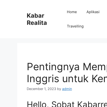
Skip
to
Home
Aplikasi
Kabar
content
Realita
Travelling
Pentingnya Memp
Inggris untuk Ke
December 1, 2023
by
admin
Hello, Sobat Kabarr