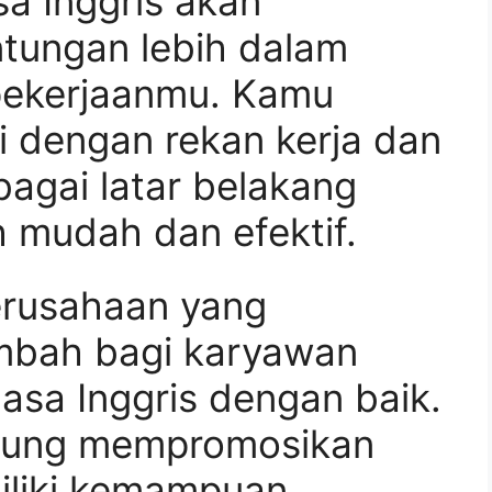
a Inggris akan
ungan lebih dalam
pekerjaanmu. Kamu
 dengan rekan kerja dan
rbagai latar belakang
 mudah dan efektif.
perusahaan yang
ambah bagi karyawan
sa Inggris dengan baik.
erung mempromosikan
iliki kemampuan